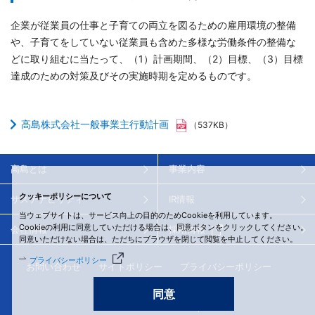
企業が従業員の仕事と子育ての両立を図るための雇用環境の整備
や、子育てをしていない従業員も含めた多様な労働条件の整備な
どに取り組むに当たって、（1）計画期間、（2）目標、（3）目標
達成のための対策及びその実施時期を定めるものです。
高島株式会社一般事業主行動計画
（537KB）
高島とは
事業内容
クッキーポリシーについて
サステナビリティ
IR情報
当ウェブサイトは、サービス向上の目的のためCookieを利用しています。
Cookieの利用に同意していただける場合は、同意ボタンをクリックしてください。
会社情報
採用情報
同意いただけない場合は、ただちにブラウザを閉じて閲覧を中止してください。
プライバシーポリシー
お問い合わせ
サイトポリシー
プライバシーポリシー
サイトマップ
同意
© 2026 Takashima & Co., Ltd.