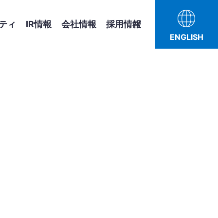
ティ
IR情報
会社情報
採用情報
ENGLISH
ライブラリ
概要
E：環境
・デバイス事業
Gデータ
投資家の皆様へ
所・関連会社
よくあるご質問
事項