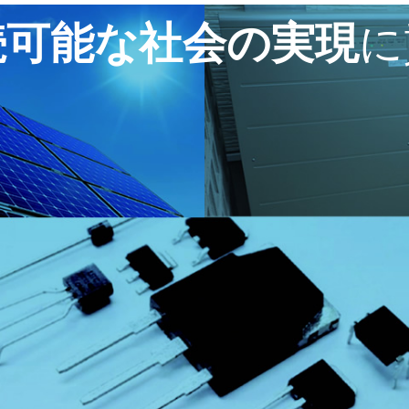
続
可
能
な
社
会
の
実
現
に