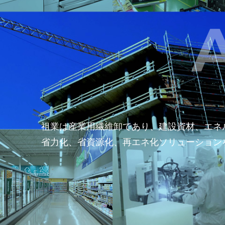
祖業は産業用繊維卸であり、建設資材、エネ
省力化、省資源化、再エネ化ソリューション