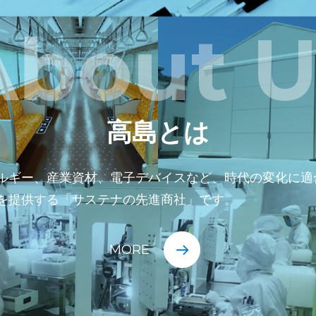
About U
高島とは
ルギー、産業資材、電子デバイスなど、時代の変化に適
を提供する「サステナの先進商社」です。
MORE