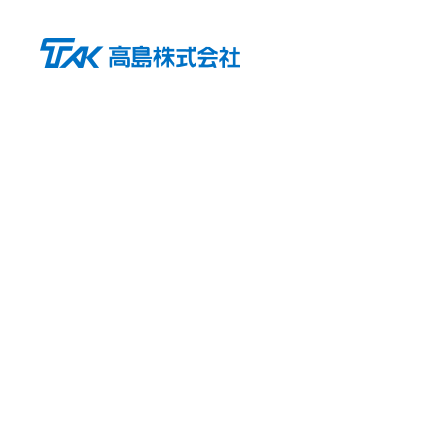
Business
業務内容
Sustainability
Company
サステナビリティ
会社情報
Investor Relations
IR情報