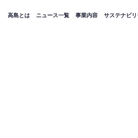
高島とは
ニュース一覧
事業内容
サステナビリ
トップメッセージ
経営方針
トップメッセージ
高島のサステナビリティ
業績・財務
企業理念
IR
会社
建材事業
産業資材事業
電子
S：社会
企業調査レポート
沿革
G：ガバナンス
株式情報
役員一覧
ES
個人
事業
統合報告書
IRカレンダー
組織
IRニュース
IR
IRお問い合わせ
電子公告
免責