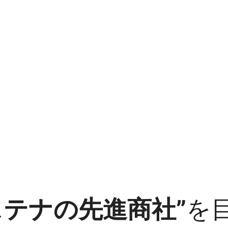
ス
テ
ナ
の
先
進
商
社
”
を